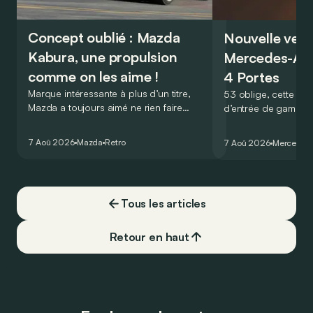
Concept oublié : Mazda
Nouvelle vers
Kabura, une propulsion
Mercedes-A
comme on les aime !
4 Portes
Marque intéressante à plus d’un titre,
53 oblige, cette nou
Mazda a toujours aimé ne rien faire
d’entrée de gamme
comme les autres. Ce concept présenté
GT Coupé 4 Portes 
au salon de Détroit en 2006 le prouve
un six-cylindre en li
7 Aoû 2026
Mazda
Retro
7 Aoû 2026
Mercedes
de la plus belle des manières…
moins…
Tous les articles
Retour en haut