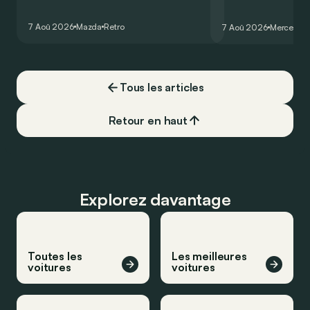
comme les autres. Ce concept présenté
GT Coupé 4 Portes 
au salon de Détroit en 2006 le prouve
un six-cylindre en li
7 Aoû 2026
Mazda
Retro
7 Aoû 2026
Mercedes
de la plus belle des manières…
moins…
Tous les articles
Retour en haut
Explorez davantage
Toutes les
Les meilleures
voitures
voitures