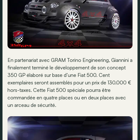
En partenariat avec GRAM Torino Engineering, Giannini a
finalement terminé le développement de son concept
350 GP élaboré sur base d’une Fiat 500. Cent
exemplaires seront assemblés pour un prix de 130.000 €
hors-taxes. Cette Fiat 500 spéciale pourra être
commandée en quatre places ou en deux places avec
un arceau de sécurité.