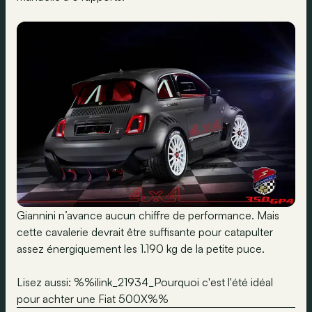
Giannini n’avance aucun chiffre de performance. Mais
cette cavalerie devrait être suffisante pour catapulter
assez énergiquement les 1.190 kg de la petite puce.
Lisez aussi: %%ilink_21934_Pourquoi c'est l'été idéal
pour achter une Fiat 500X%%