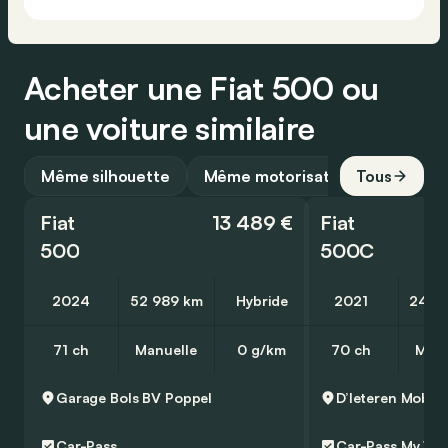
Acheter une Fiat 500 ou
une voiture similaire
Même silhouette
Même motorisation
Tous
Fiat
13 489 €
Fiat
500
500C
2024
52 989 km
Hybride
2021
24 7
71 ch
Manuelle
0 g/km
70 ch
Manu
Garage Bols BV
Poppel
Car-Pass
Car-Pass
My Wa