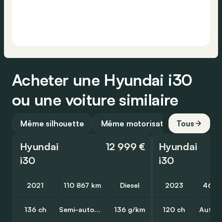
Acheter une Hyundai i30
ou une voiture similaire
Même silhouette
Même motorisation
Tous
Hyundai
12 999 €
Hyundai
i30
i30
2021
110 867 km
Diesel
2023
46 7
136 ch
Semi-automatique
136 g/km
120 ch
Autom