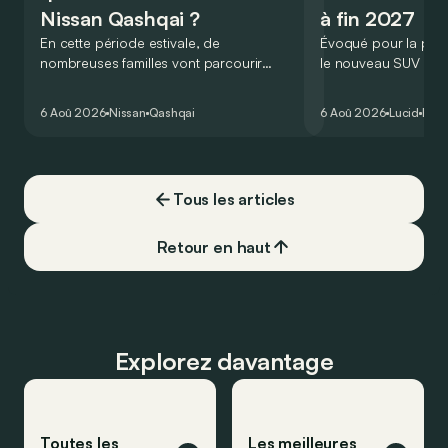
Nissan Qashqai ?
à fin 2027
En cette période estivale, de
Évoqué pour la prem
nombreuses familles vont parcourir
le nouveau SUV d’e
2.000 km durant leurs vacances.
Lucid devait initialem
Visiblement, en optant pour le Nissan
gamme du constructeu
6 Aoû 2026
Nissan
Qashqai
6 Aoû 2026
Lucid
Élec
Qashqai e-Power, il serait possible de
l’année 2026.
couvrir toute cette distance… sans
devoir chercher la moindre pompe à
carburant, ni borne de recharge. Est-ce
Tous les articles
vrai ?
Retour en haut
Explorez davantage
Toutes les
Les meilleures