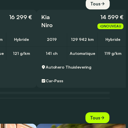
Tous
16 299 €
Kia
14 599 €
Niro
NOUVEAU
km
Hybride
2019
129 942 km
Hybride
ue
121 g/km
141 ch
Automatique
119 g/km
g
Autohero
Thuislevering
Car-Pass
Tous