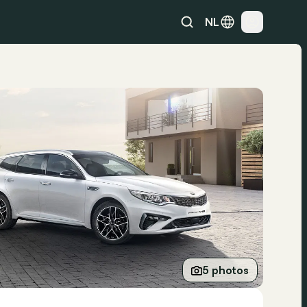
NL
5 photos