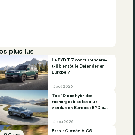
es plus lus
Le BYD Ti7 concurrencera-
t-il bientôt le Defender en
Europe ?
3 aoû 2026
Top 10 des hybrides
rechargeables les plus
vendus en Europe : BYD et
Jaecco dominent
4 aoû 2026
Essai : Citroën ë-C5
0.0