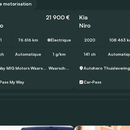
 motorisation
21 900 €
Kia
ro
Niro
1
76 616 km
Électrique
2020
108 463 
ch
Automatique
1 g/km
141 ch
Automatiq
My Way MIG Motors Waarschoot
Waarschoot
Autohero
Thuisleverin
Pass
My Way
Car-Pass