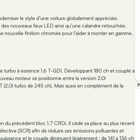
 moderniser le style d’une voiture globalement appréciée.
, des nouveaux feux LED ainsi qu’une calandre retouchée.
une nouvelle finition chromée pour l’aider à monter en gamme.
ue turbo à essence 1.6 T-GDI. Développant 180 ch et couplé à
uveau moteur se positionne entre la version 2.0l
T (2.0l turbo de 245 ch). Mais aussi en complément de la
P
on du précédent bloc 1.7 CRDi. Il cède sa place au plus récent
lective (SCR) afin de réduire ses émissions polluantes et
 puissance et le couple diminuent légèrement : de 141 à 136 ch