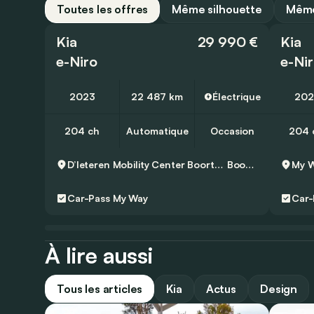
Toutes les offres
Même silhouette
Même
Kia
29 990 €
Kia
e-Niro
e-Ni
2023
22 487 km
Électrique
202
204 ch
Automatique
Occasion
204 
D’Ieteren Mobility Center Boortmeerbeek - Volkswagen & Commercial Vehicles
Boortmeerbeek
Car-Pass
My Way
Car-
À lire aussi
Tous les articles
Kia
Actus
Design