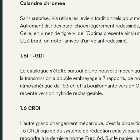
Calandre chromée
Sans surprise, Kia utilise les leviers traditionnels pour
Autrement dit : des pare-chocs légèrement redessinés
Celle, en « nez de tigre », de l’Optima présente ainsi 
Et, à bord, on note l'arrivée d'un volant redessiné.
1.6l T-GDI
Le catalogue s’étoffe surtout d’une nouvelle mécaniq
la transmission à double embrayage à 7 rapports, ce no
atmosphérique de 163 ch et la bouillonnante version G
récente version hybride rechargeable.
1.6 CRDI
L’autre grand changement mécanique, c’est la dispariti
1.6 CRDi équipé du système de réduction catalytique sé
répondre à la dernière norme Euro 6d. Sur le papier, la