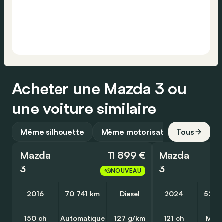
Acheter une Mazda 3 ou
une voiture similaire
Même silhouette
Même motorisation
Tous
Mazda
11 899 €
Mazda
3
3
NOUVEAU
2016
70 741 km
Diesel
2024
52 1
150 ch
Automatique
127 g/km
121 ch
Manu