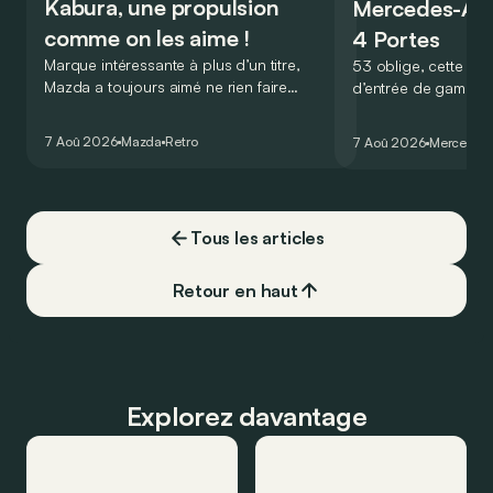
Kabura, une propulsion
Mercedes-A
comme on les aime !
4 Portes
Marque intéressante à plus d’un titre,
53 oblige, cette nou
Mazda a toujours aimé ne rien faire
d’entrée de gamme
comme les autres. Ce concept présenté
GT Coupé 4 Portes 
au salon de Détroit en 2006 le prouve
un six-cylindre en li
7 Aoû 2026
Mazda
Retro
7 Aoû 2026
Mercedes
de la plus belle des manières…
moins…
Tous les articles
Retour en haut
Explorez davantage