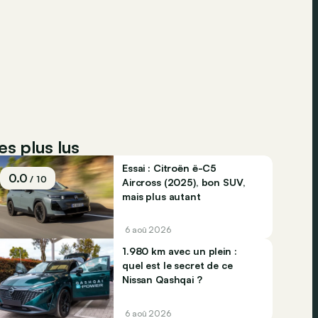
es plus lus
Essai : Citroën ë-C5
0.0
/ 10
Aircross (2025), bon SUV,
mais plus autant
6 aoû 2026
1.980 km avec un plein :
quel est le secret de ce
Nissan Qashqai ?
6 aoû 2026