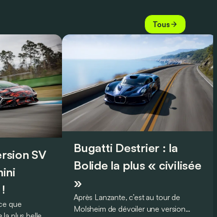
Tous
Bugatti Destrier : la
version SV
Bolide la plus « civilisée
ini
»
 !
Après Lanzante, c’est au tour de
oce que
Molsheim de dévoiler une version
la plus belle