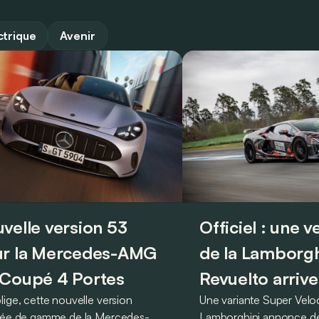
ctrique
Avenir
velle version 53
Officiel : une 
r la Mercedes-AMG
de la Lamborgh
Coupé 4 Portes
Revuelto arrive
lige, cette nouvelle version
Une variante Super Vel
rée de gamme de la Mercedes-
Lamborghini annonce de 