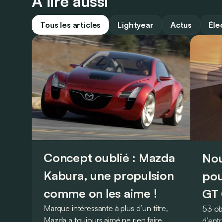
À lire aussi
Tous les articles
Lightyear
Actus
Éle
Concept oublié : Mazda
Nou
Kabura, une propulsion
pou
comme on les aime !
GT 
Marque intéressante à plus d’un titre,
53 ob
Mazda a toujours aimé ne rien faire
d’ent