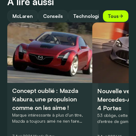
À lire aussi
McLaren
Conseils
Technologie
Tous
Retro
Concept oublié : Mazda
Nouvelle vers
Kabura, une propulsion
Mercedes-A
comme on les aime !
4 Portes
Marque intéressante à plus d’un titre,
53 oblige, cette nou
Mazda a toujours aimé ne rien faire
d’entrée de gamme
comme les autres. Ce concept présenté
GT Coupé 4 Portes 
au salon de Détroit en 2006 le prouve
un six-cylindre en li