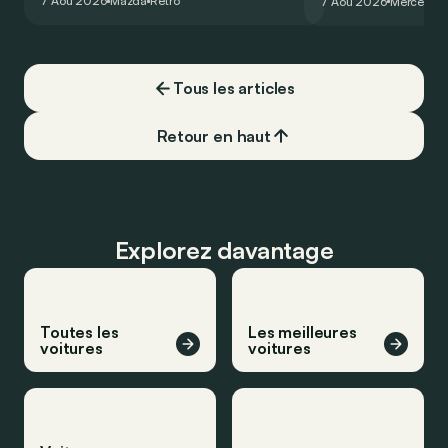
7 Aoû 2026
Mazda
Retro
7 Aoû 2026
Mercedes
de la plus belle des manières…
moins…
Tous les articles
Retour en haut
Explorez davantage
Toutes les
Les meilleures
voitures
voitures