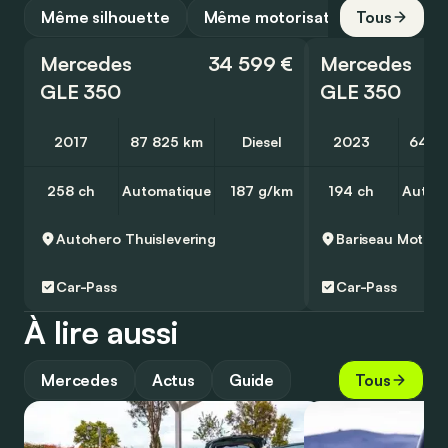
Même silhouette
Même motorisation
Tous
Mercedes
34 599 €
Mercedes
GLE 350
GLE 350
2017
87 825 km
Diesel
2023
64 5
258 ch
Automatique
187 g/km
194 ch
Autom
Autohero
Thuislevering
Car-Pass
Car-Pass
À lire aussi
Mercedes
Actus
Guide
Tous