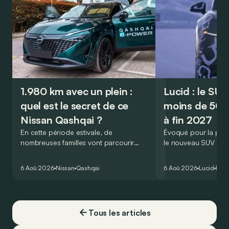
1.980 km avec un plein :
Lucid : le SU
quel est le secret de ce
moins de 50.
Nissan Qashqai ?
à fin 2027
En cette période estivale, de
Évoqué pour la prem
nombreuses familles vont parcourir
le nouveau SUV d’e
2.000 km durant leurs vacances.
Lucid devait initialem
Visiblement, en optant pour le Nissan
gamme du constructeu
6 Aoû 2026
Nissan
Qashqai
6 Aoû 2026
Lucid
Élec
Qashqai e-Power, il serait possible de
l’année 2026.
couvrir toute cette distance… sans
devoir chercher la moindre pompe à
carburant, ni borne de recharge. Est-ce
Tous les articles
vrai ?