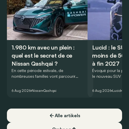
1.980 km avec un plein :
Lucid : le SU
quel est le secret de ce
moins de 50.
Nissan Qashqai ?
à fin 2027
En cette période estivale, de
Évoqué pour la prem
nombreuses familles vont parcourir
le nouveau SUV d’e
2.000 km durant leurs vacances.
Lucid devait initialem
Visiblement, en optant pour le Nissan
gamme du constructeu
6 Aug 2026
Nissan
Qashqai
6 Aug 2026
Lucid
Elek
Qashqai e-Power, il serait possible de
l’année 2026.
couvrir toute cette distance… sans
devoir chercher la moindre pompe à
carburant, ni borne de recharge. Est-ce
Alle artikels
vrai ?