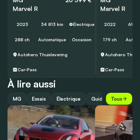
Marvel R
Marvel R
2023
34 813 km
Électrique
2022
69 3
288 ch
Automatique
Occasion
179 ch
Autom
Autohero
Thuislevering
Autohero
Thuisl
Car-Pass
Car-Pass
À lire aussi
MG
Essais
Électrique
Guide
Tous
Best of