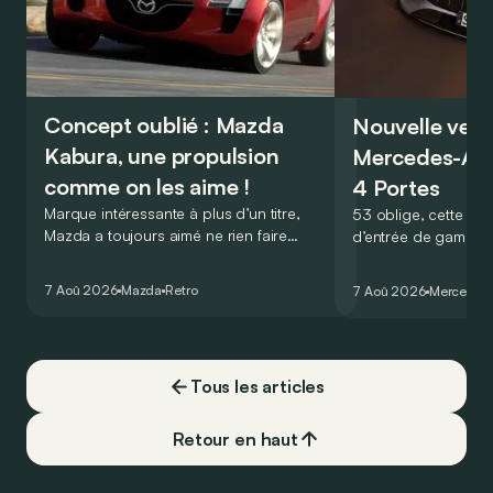
Concept oublié : Mazda
Nouvelle vers
Kabura, une propulsion
Mercedes-A
comme on les aime !
4 Portes
Marque intéressante à plus d’un titre,
53 oblige, cette nou
Mazda a toujours aimé ne rien faire
d’entrée de gamme
comme les autres. Ce concept présenté
GT Coupé 4 Portes 
au salon de Détroit en 2006 le prouve
un six-cylindre en li
7 Aoû 2026
Mazda
Retro
7 Aoû 2026
Mercedes
de la plus belle des manières…
moins…
Tous les articles
Retour en haut