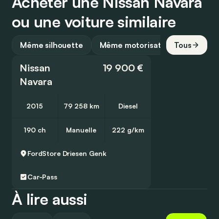
Acheter une Nissan Navara
ou une voiture similaire
Même silhouette
Même motorisation
Tous
Nissan
19 900 €
Navara
2015
79 258 km
Diesel
190 ch
Manuelle
222 g/km
FordStore Driesen
Genk
Car-Pass
À lire aussi