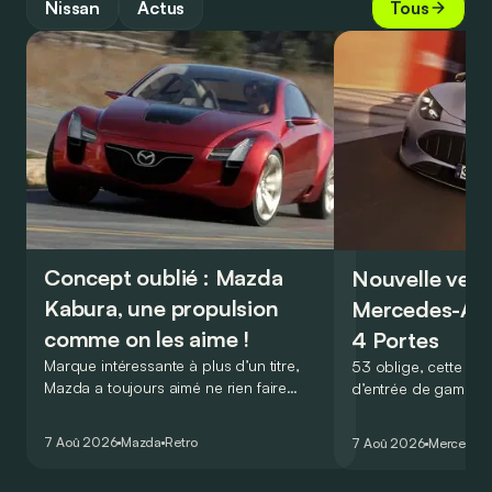
Nissan
Actus
Tous
Concept oublié : Mazda
Nouvelle vers
Kabura, une propulsion
Mercedes-A
comme on les aime !
4 Portes
Marque intéressante à plus d’un titre,
53 oblige, cette nou
Mazda a toujours aimé ne rien faire
d’entrée de gamme
comme les autres. Ce concept présenté
GT Coupé 4 Portes 
au salon de Détroit en 2006 le prouve
un six-cylindre en li
7 Aoû 2026
Mazda
Retro
7 Aoû 2026
Mercedes
de la plus belle des manières…
moins…