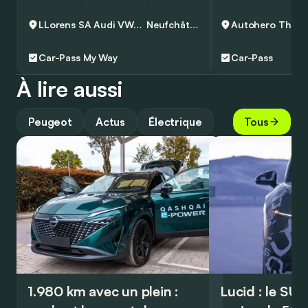
LLorens SA Audi VW CVI
Neufchâteau
Autohero
Thuisl
Car-Pass
My Way
Car-Pass
À lire aussi
Peugeot
Actus
Électrique
Tous
1.980 km avec un plein :
Lucid : le SU