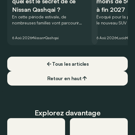
quel est le secret de ce
moins de 50.
Nissan Qashqai ?
à fin 2027
En cette période estivale, de
Évoqué pour la prem
nombreuses familles vont parcourir
le nouveau SUV d’e
2.000 km durant leurs vacances.
Lucid devait initialem
Visiblement, en optant pour le Nissan
gamme du constructeu
6 Aoû 2026
Nissan
Qashqai
6 Aoû 2026
Lucid
Élec
Qashqai e-Power, il serait possible de
l’année 2026.
couvrir toute cette distance… sans
devoir chercher la moindre pompe à
carburant, ni borne de recharge. Est-ce
Tous les articles
vrai ?
Retour en haut
Explorez davantage