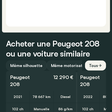
Acheter une Peugeot 208
ou une voiture similaire
Même silhouette
Même motorisation
Tous
Peugeot
12 290 €
Peugeot
208
208
2021
78 667 km
Diesel
2022
80 1
102 ch
Manuelle
86 g/km
102 ch
Manu