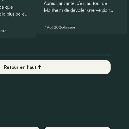
Après Lanzante, c’est au tour de
oce que
Molsheim de dévoiler une version
la plus belle
unique et homologuée pour un usage
 nouveau record
routier de l’ultime Bugatti Bolide !
ing pour une
7 Aoû 2026
Unique
elto
Retour en haut