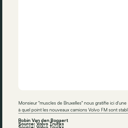
Monsieur "muscles de Bruxelles" nous gratifie ici d'un
à quel point les nouveaux camions Volvo FM sont stable
Robin Van den Bogaert
Source: Volvo Trucks
Source:
Volvo Trucks