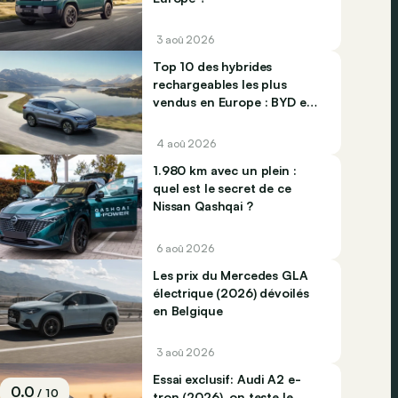
3 aoû 2026
Top 10 des hybrides
rechargeables les plus
vendus en Europe : BYD et
Jaecco dominent
4 aoû 2026
1.980 km avec un plein :
quel est le secret de ce
Nissan Qashqai ?
6 aoû 2026
Les prix du Mercedes GLA
électrique (2026) dévoilés
en Belgique
3 aoû 2026
Essai exclusif: Audi A2 e-
0.0
/ 10
tron (2026), on teste le