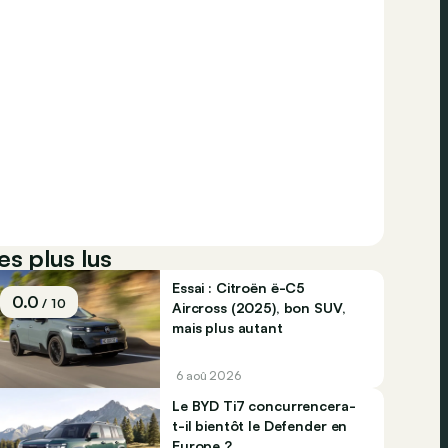
es plus lus
Essai : Citroën ë-C5
0.0
/ 10
Aircross (2025), bon SUV,
mais plus autant
6 aoû 2026
Le BYD Ti7 concurrencera-
t-il bientôt le Defender en
Europe ?