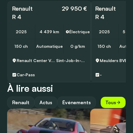
Renault
29 950 €
Renault
R 4
R 4
2025
4 439 km
Électrique
2025
5 00
150 ch
Automatique
0 g/km
150 ch
Autom
Renault Center Van Trier
Sint-Job-In-T-Goor
Meulders BVBA
Car-Pass
-
À lire aussi
Renault
Actus
Événements
Tous