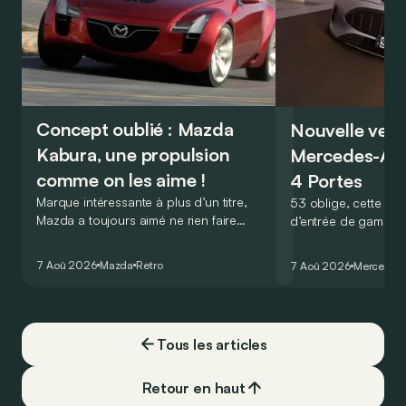
Concept oublié : Mazda
Nouvelle vers
Kabura, une propulsion
Mercedes-A
comme on les aime !
4 Portes
Marque intéressante à plus d’un titre,
53 oblige, cette nou
Mazda a toujours aimé ne rien faire
d’entrée de gamme
comme les autres. Ce concept présenté
GT Coupé 4 Portes 
au salon de Détroit en 2006 le prouve
un six-cylindre en li
7 Aoû 2026
Mazda
Retro
7 Aoû 2026
Mercedes
de la plus belle des manières…
moins…
Tous les articles
Retour en haut