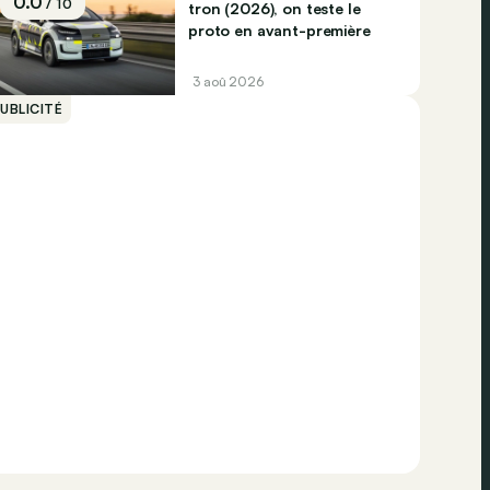
0.0
/ 10
tron (2026), on teste le
proto en avant-première
3 aoû 2026
UBLICITÉ