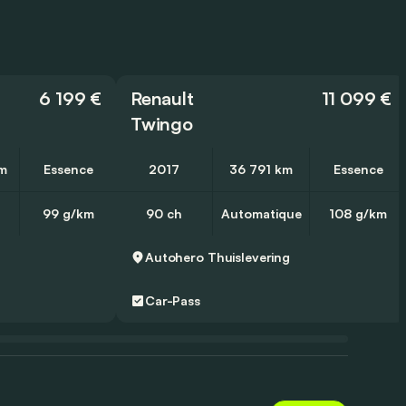
6 199 €
Renault
11 099 €
Twingo
m
Essence
2017
36 791 km
Essence
99 g/km
90 ch
Automatique
108 g/km
g
Autohero
Thuislevering
Car-Pass