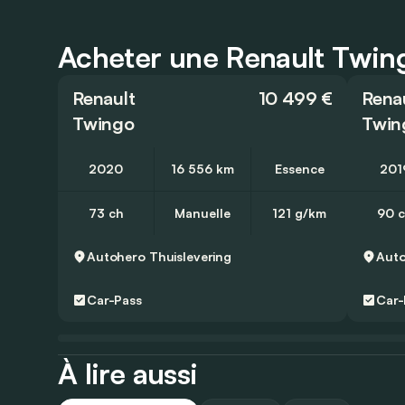
Acheter une Renault Twing
Renault
10 499 €
Rena
Twingo
Twin
2020
16 556 km
Essence
201
73 ch
Manuelle
121 g/km
90 
Autohero
Thuislevering
Aut
Car-Pass
Car-
À lire aussi