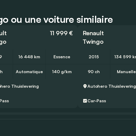
o ou une voiture similaire
ult
11 999 €
Renault
go
Twingo
9
16 448 km
Essence
2015
134 599 k
ch
Automatique
140 g/km
90 ch
Manuelle
ohero
Thuislevering
Autohero
Thuisleverin
Pass
Car-Pass