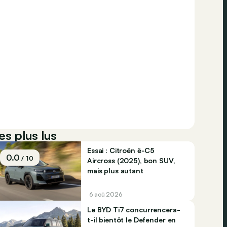
es plus lus
Essai : Citroën ë-C5
0.0
/ 10
Aircross (2025), bon SUV,
mais plus autant
6 aoû 2026
Le BYD Ti7 concurrencera-
t-il bientôt le Defender en