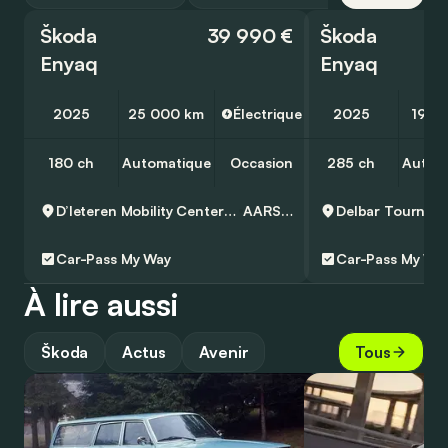
Škoda
39 990 €
Škoda
Enyaq
Enyaq
2025
25 000 km
Électrique
2025
19 9
180 ch
Automatique
Occasion
285 ch
Autom
D’Ieteren Mobility Center Aarschot - Skoda
AARSCHOT
Delbar Tournai 
Car-Pass
My Way
Car-Pass
My Wa
À lire aussi
Škoda
Actus
Avenir
Tous