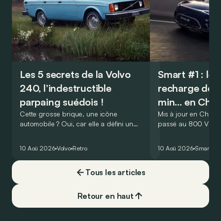
Les 5 secrets de la Volvo
Smart #1 : le 
240, l’indestructible
recharge déso
parpaing suédois !
min… en Chin
Cette grosse brique, une icône
Mis à jour en Chine,
automobile ? Oui, car elle a défini un
passé au 800 V ! Résu
nouveau genre, celui des breaks sûrs,
maintenant capable
pratiques, à la fiabilité ferroviaire, tout en
80 % de batterie en
10 Aoû 2026
Volvo
Retro
10 Aoû 2026
Smart
#1
ne négligeant pas un certain côté BCBG
seulement !
! Aux Etats-Unis, ce modèle fera un
Tous les articles
malheur ! Un coup d’œil sur sa carrière
permet d’ailleurs de prendre toute la
mesure de son importance : il fut
Retour en haut
commercialisé sur près de 20 années et
décliné en 4 séries !