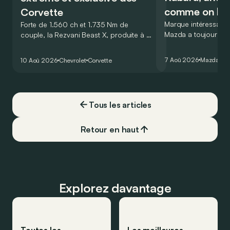
comme on les
Corvette
Marque intéressante 
Forte de 1.560 ch et 1.735 Nm de
Mazda a toujours aim
couple, la Rezvani Beast X, produite à 5
comme les autres. 
exemplaires, est la plus extrême, mais
au salon de Détroit
aussi la plus exclusive des Corvette.
7 Aoû 2026
Mazda
Ret
10 Aoû 2026
Chevrolet
Corvette
de la plus belle de
Tous les articles
Retour en haut
Explorez davantage
Toutes les
Les meilleures