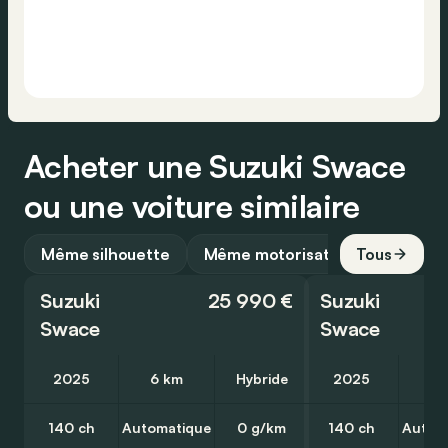
Acheter une Suzuki Swace
ou une voiture similaire
Même silhouette
Même motorisation
Tous
Suzuki
25 990 €
Suzuki
Swace
Swace
2025
6 km
Hybride
2025
8 
140 ch
Automatique
0 g/km
140 ch
Autom