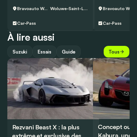
Bravoauto Woluwe
Woluwe-Saint-Lambert
Bravoauto Woluwe
Car-Pass
Car-Pass
À lire aussi
Suzuki
Essais
Guide
Tous
Concept oubl
Rezvani Beast X : la plus
Kabura, une p
extrême et exclusive des