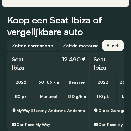
Koop een Seat Ibiza of
vergelijkbare auto
Zelfde carrosserie
Zelfde motorisatie
Alle
Seat
12 490 €
Seat
Ibiza
Ibiza
2022
60 186 km
Benzine
2022
26 0
80 pk
Manueel
120 g/km
110 pk
Man
MyWay Steveny Andenne
Andenne
Close Garage
B
Car-Pass
My Way
Car-Pass
My Wa