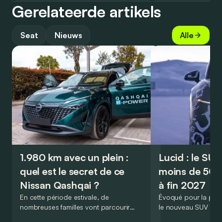
Gerelateerde artikels
Seat
Nieuws
Alle
1.980 km avec un plein :
Lucid : le SU
quel est le secret de ce
moins de 50.
Nissan Qashqai ?
à fin 2027
En cette période estivale, de
Évoqué pour la prem
nombreuses familles vont parcourir
le nouveau SUV d’e
2.000 km durant leurs vacances.
Lucid devait initialem