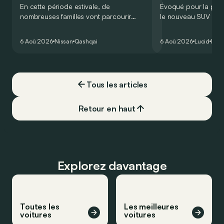
En cette période estivale, de
Évoqué pour la prem
nombreuses familles vont parcourir
le nouveau SUV d’e
2.000 km durant leurs vacances.
Lucid devait initialem
Visiblement, en optant pour le Nissan
gamme du constructeu
6 Aoû 2026
Nissan
Qashqai
6 Aoû 2026
Lucid
Élec
Qashqai e-Power, il serait possible de
l’année 2026.
couvrir toute cette distance… sans
devoir chercher la moindre pompe à
carburant, ni borne de recharge. Est-ce
Tous les articles
vrai ?
Retour en haut
Explorez davantage
Toutes les
Les meilleures
voitures
voitures