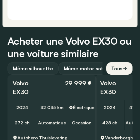
Acheter une Volvo EX30 ou
une voiture similaire
Même silhouette
Même motorisation
Tous
Volvo
29 999 €
Volvo
EX30
EX30
2024
32 035 km
Électrique
2024
41 1
272 ch
Automatique
Occasion
428 ch
Autom
Autohero
Thuislevering
Vanderborght Ro