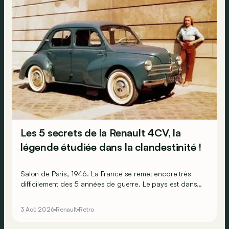
Les 5 secrets de la Renault 4CV, la
légende étudiée dans la clandestinité !
Salon de Paris, 1946. La France se remet encore très
difficilement des 5 années de guerre. Le pays est dans
les gravats, les Français sont épuisés et ruinés et
l’économie est par terre. Pourtant, l’humeur est au beau
3 Aoû 2026
Renault
Retro
fixe, car sur le stand Renault, il y a la promesse de
lendemains qui chantent !