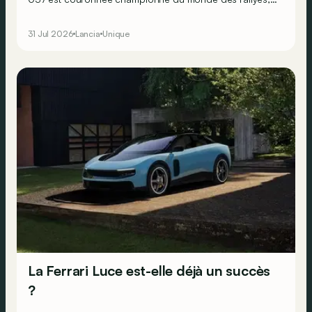
en dépit de ses deux roues motrices seulement. Mais
Lancia sait que pour faire perdurer le succès, il doit se
31 Jul 2026
Lancia
Unique
résoudre à la transmission intégrale… Ne faisant
décidément rien comme les autres, le constructeur
transalpin développe alors une bien curieuse berline : la
Trevi Bimotore !
La Ferrari Luce est-elle déjà un succès
?