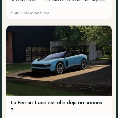
en dépit de ses deux roues motrices seulement. Mais
Lancia sait que pour faire perdurer le succès, il doit se
31 Jul 2026
Lancia
Unique
résoudre à la transmission intégrale… Ne faisant
décidément rien comme les autres, le constructeur
transalpin développe alors une bien curieuse berline : la
Trevi Bimotore !
La Ferrari Luce est-elle déjà un succès
?