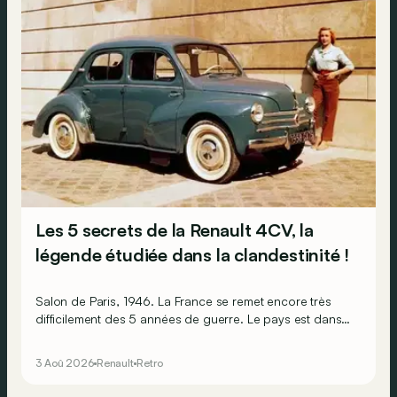
Les 5 secrets de la Renault 4CV, la
légende étudiée dans la clandestinité !
Salon de Paris, 1946. La France se remet encore très
difficilement des 5 années de guerre. Le pays est dans
les gravats, les Français sont épuisés et ruinés et
l’économie est par terre. Pourtant, l’humeur est au beau
3 Aoû 2026
Renault
Retro
fixe, car sur le stand Renault, il y a la promesse de
lendemains qui chantent !