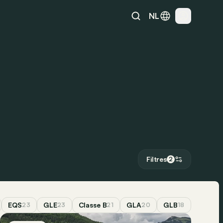
NL
Filtres
2
EQS
GLE
Classe B
GLA
GLB
GLS
23
23
21
20
18
17