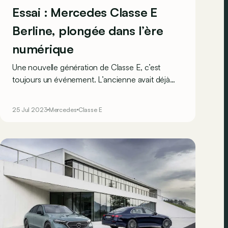
Essai : Mercedes Classe E
Berline, plongée dans l’ère
numérique
Une nouvelle génération de Classe E, c’est
toujours un événement. L’ancienne avait déjà
poussé le bouchon très loin en matière de
raffinement. Voyons ce que la dernière mouture
25 Jul 2023
Mercedes
Classe E
apporte de plus qu’avant.