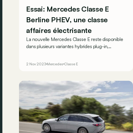
Essai: Mercedes Classe E
Berline PHEV, une classe
affaires électrisante
La nouvelle Mercedes Classe E reste disponible
dans plusieurs variantes hybrides plug-in,
associées au choix à un moteur à essence ou
diesel. Avec, à la clé, la promesse d’une
2 Nov 2023
Mercedes
Classe E
autonomie électrique de plus de 100 km !
Réaliste ?