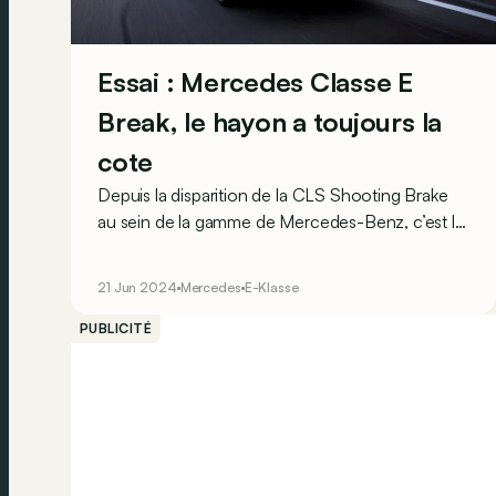
Essai : Mercedes Classe E
Break, le hayon a toujours la
cote
Depuis la disparition de la CLS Shooting Brake
au sein de la gamme de Mercedes-Benz, c’est la
Classe E Break qui reprend à elle seule le rôle de
gros porteur endimanché. Le style est moins
21 Jun 2024
Mercedes
E-Klasse
subtil, mais le volume offert derrière son hayon
reste appréciable.
PUBLICITÉ