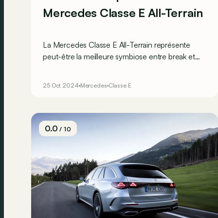
Mercedes Classe E All-Terrain
La Mercedes Classe E All-Terrain représente
peut-être la meilleure symbiose entre break et
SUV. Voici les 5 détails qu’on a adorés au
quotidien !
25 Oct 2024
Mercedes
Classe E
0.0
/ 10