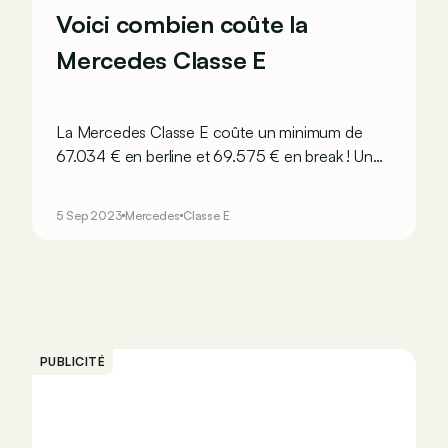
Voici combien coûte la
Mercedes Classe E
La Mercedes Classe E coûte un minimum de
67.034 € en berline et 69.575 € en break ! Un
break qui profite d’ailleurs à nouveau d’une
variante All-Terrain.
5 Sep 2023
Mercedes
Classe E
PUBLICITÉ