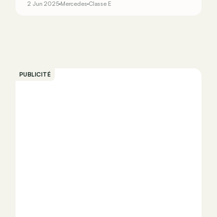
2 Jun 2025
Mercedes
Classe E
routes belges. Aujourd’hui, on prend le volant de
la Mercedes E300de qui allie moteur diesel et
grosse batterie pour viser les 100 km
d’autonomie en électrique et la barre des 1.000
km en diesel.
PUBLICITÉ