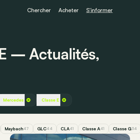
Chercher
Acheter
S’informer
E ― Actualités,
Mercedes
Classe E
Maybach
GLC
CLA
Classe A
Classe G
47
44
41
41
34