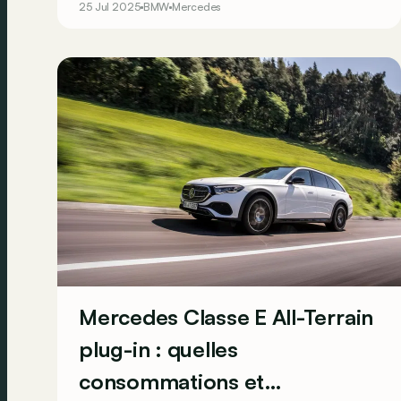
25 Jul 2025
BMW
Mercedes
meilleures propositions du marché. Lequel de
ces deux breaks a notre préférence ?
Mercedes Classe E All-Terrain
plug-in : quelles
consommations et