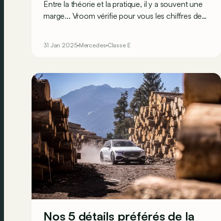
Entre la théorie et la pratique, il y a souvent une
autonomies réelles au
marge... Vroom vérifie pour vous les chiffres de
quotidien ?
consommation/autonomie des constructeurs,
via des parcours réalistes sur nos routes belges.
31 Jan 2025
Mercedes
Classe E
Aujourd’hui, on prend le volant du break Classe E
SUVisé, dans sa variante hybride plug-in diesel/
électricité.
Nos 5 détails préférés de la