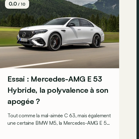
0.0
/ 10
Essai : Mercedes-AMG E 53
Hybride, la polyvalence à son
apogée ?
Tout comme la mal-aimée C 63, mais également
une certaine BMW M5, la Mercedes-AMG E 53
a succombé à l'hybridation… Mais cette dernière
est-elle bien exécutée ?