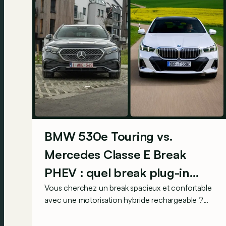
BMW 530e Touring vs.
Mercedes Classe E Break
PHEV : quel break plug-in
Vous cherchez un break spacieux et confortable
choisir ?
avec une motorisation hybride rechargeable ?
Dans ce cas, les BMW 530e Touring et
Mercedes Classe E Break comptent parmi les