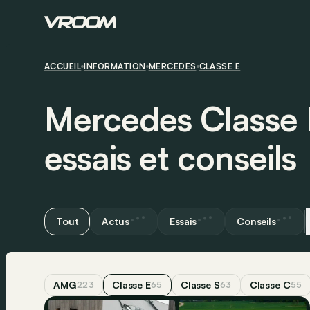
ACCUEIL
INFORMATION
MERCEDES
CLASSE E
Mercedes Classe 
essais et conseils
Tout
Actus
Essais
Conseils
AMG
Classe E
Classe S
Classe C
223
65
63
55