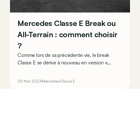
Mercedes Classe E Break ou
All-Terrain : comment choisir
?
Comme lors de sa précédente vie, le break
Classe E se dérive à nouveau en version «
aventurière » baptisée All-Terrain. Avec quels
avantages ?
20 Nov 2023
Mercedes
Classe E