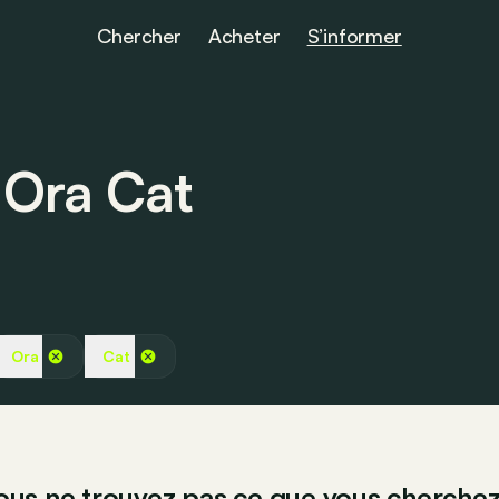
Chercher
Acheter
S’informer
s Ora Cat
Ora
Cat
ous ne trouvez pas ce que vous cherchez