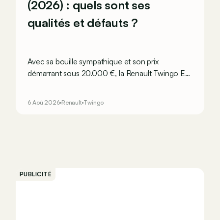
(2026) : quels sont ses
qualités et défauts ?
Avec sa bouille sympathique et son prix
démarrant sous 20.000 €, la Renault Twingo E-
Tech figure parmi les citadines électriques les
plus séduisantes du moment. Mais est-ce que
6 Aoû 2026
Renault
Twingo
l’idylle se confirme à l’usage ? Voici ses
principaux points forts… et ses quelques
faiblesses.
PUBLICITÉ