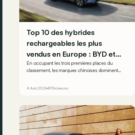
Top 10 des hybrides
rechargeables les plus
vendus en Europe : BYD et
En occupant les trois premières places du
Jaecco dominent
classement, les marques chinoises dominent
clairement le marché, en progression, des
véhicules hybrides rechargeables en Europe…
4 Aoû 2026
BYD
Jaecoo