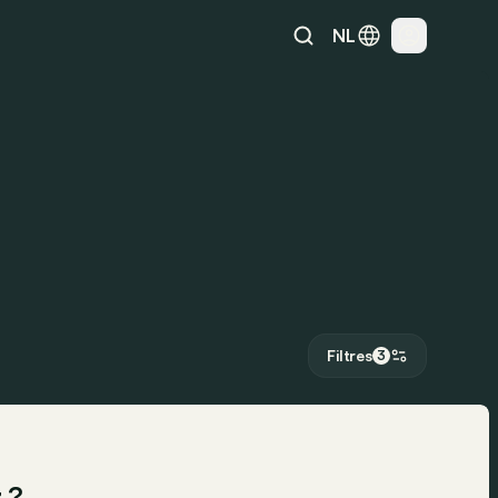
NL
Filtres
3
 ?