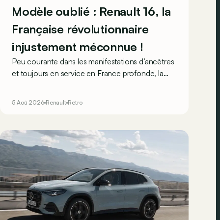
Modèle oublié : Renault 16, la
Française révolutionnaire
injustement méconnue !
Peu courante dans les manifestations d’ancêtres
et toujours en service en France profonde, la
Renault 16 est souvent oubliée… Pourtant, ce
que la 16 proposait en 1965 était tout à fait
5 Aoû 2026
Renault
Retro
unique !