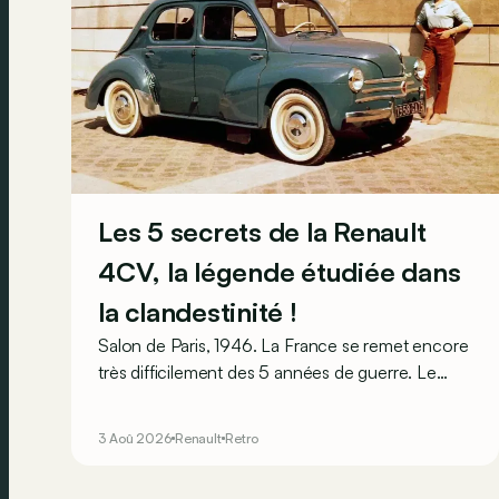
Les 5 secrets de la Renault
4CV, la légende étudiée dans
la clandestinité !
Salon de Paris, 1946. La France se remet encore
très difficilement des 5 années de guerre. Le
pays est dans les gravats, les Français sont
épuisés et ruinés et l’économie est par terre.
3 Aoû 2026
Renault
Retro
Pourtant, l’humeur est au beau fixe, car sur le
stand Renault, il y a la promesse de lendemains