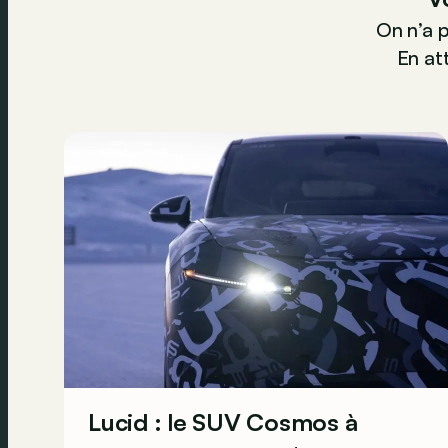
On n’a 
En att
Lucid : le SUV Cosmos à