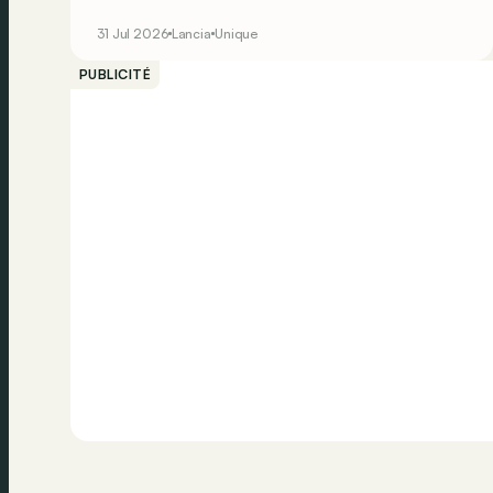
motrices seulement. Mais Lancia sait que pour
31 Jul 2026
Lancia
Unique
faire perdurer le succès, il doit se résoudre à la
transmission intégrale… Ne faisant décidément
PUBLICITÉ
rien comme les autres, le constructeur transalpin
développe alors une bien curieuse berline : la
Trevi Bimotore !