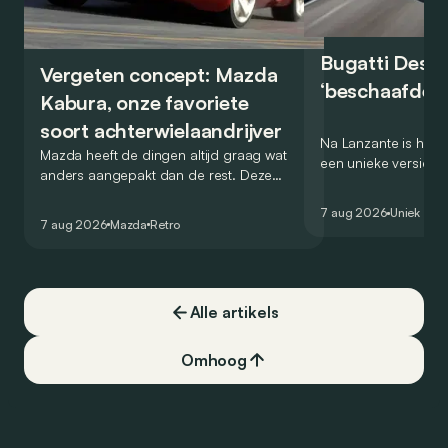
Bugatti Destr
Vergeten concept: Mazda
‘beschaafde’ 
Kabura, onze favoriete
soort achterwielaandrijver
Na Lanzante is het n
Mazda heeft de dingen altijd graag wat
een unieke versie v
anders aangepakt dan de rest. Deze
voor te stellen die
conceptcar die in 2006 debuteerde in
voor gebruik op de
7 aug 2026
Uniek
Detroit bewijst dat op heel knappe wijze.
7 aug 2026
Mazda
Retro
Alle artikels
Omhoog