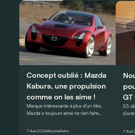
Concept oublié : Mazda
Nou
Kabura, une propulsion
pou
comme on les aime !
GT 
Marque intéressante à plus d’un titre,
53 ob
Mazda a toujours aimé ne rien faire
d’ent
comme les autres. Ce concept
AMG G
présenté au salon de Détroit en 2006
V8 pou
7 Aoû 2026
Mazda
Retro
7 Aoû
le prouve de la plus belle des manières…