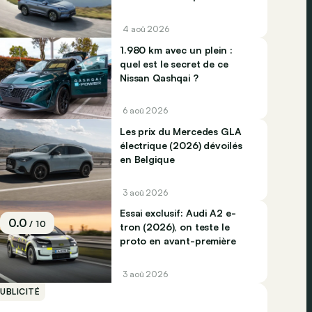
Jaecco dominent
4 aoû 2026
1.980 km avec un plein :
quel est le secret de ce
Nissan Qashqai ?
6 aoû 2026
Les prix du Mercedes GLA
électrique (2026) dévoilés
en Belgique
3 aoû 2026
Essai exclusif: Audi A2 e-
0.0
/ 10
tron (2026), on teste le
proto en avant-première
3 aoû 2026
UBLICITÉ