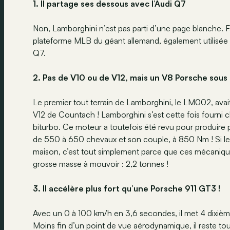
1. Il partage ses dessous avec l’Audi Q7
Non, Lamborghini n’est pas parti d’une page blanche. Fa
plateforme MLB du géant allemand, également utilisée
Q7.
2. Pas de V10 ou de V12, mais un V8 Porsche sous 
Le premier tout terrain de Lamborghini, le LM002, avai
V12 de Countach ! Lamborghini s’est cette fois fourni 
biturbo. Ce moteur a toutefois été revu pour produire pl
de 550 à 650 chevaux et son couple, à 850 Nm ! Si le c
maison, c’est tout simplement parce que ces mécaniqu
grosse masse à mouvoir : 2,2 tonnes !
3. Il accélère plus fort qu’une Porsche 911 GT3 !
Avec un 0 à 100 km/h en 3,6 secondes, il met 4 dixiè
Moins fin d’un point de vue aérodynamique, il reste to