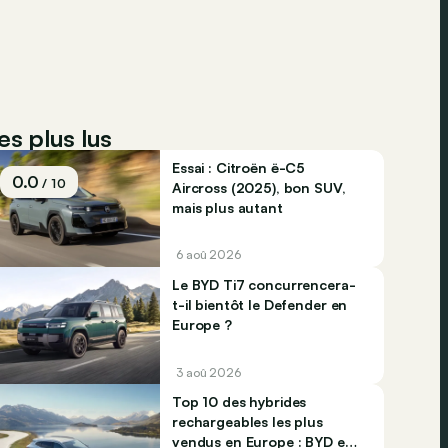
es plus lus
Essai : Citroën ë-C5
0.0
/ 10
Aircross (2025), bon SUV,
mais plus autant
6 aoû 2026
Le BYD Ti7 concurrencera-
t-il bientôt le Defender en
Europe ?
3 aoû 2026
Top 10 des hybrides
rechargeables les plus
vendus en Europe : BYD et