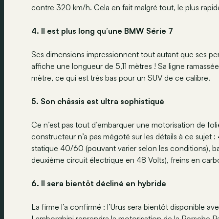
contre 320 km/h. Cela en fait malgré tout, le plus rapi
4. Il est plus long qu’une BMW Série 7
Ses dimensions impressionnent tout autant que ses pe
affiche une longueur de 5,11 mètres ! Sa ligne ramassé
mètre, ce qui est très bas pour un SUV de ce calibre.
5. Son châssis est ultra sophistiqué
Ce n’est pas tout d’embarquer une motorisation de folie 
constructeur n’a pas mégoté sur les détails à ce sujet : 4
statique 40/60 (pouvant varier selon les conditions), b
deuxième circuit électrique en 48 Volts), freins en ca
6. Il sera bientôt décliné en hybride
La firme l’a confirmé : l’Urus sera bientôt disponible 
Lamborghini reprendra la motorisation de la Porsche 