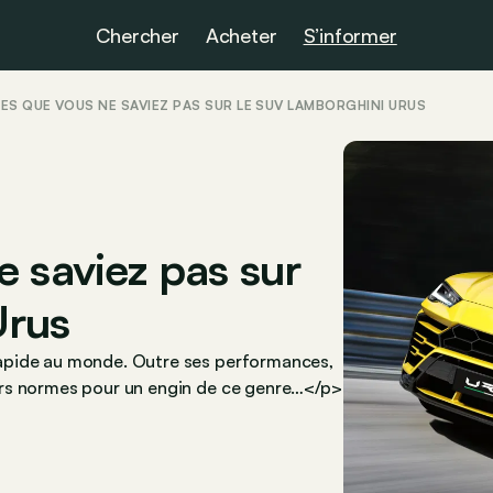
Chercher
Acheter
S’informer
ES QUE VOUS NE SAVIEZ PAS SUR LE SUV LAMBORGHINI URUS
 saviez pas sur
Urus
apide au monde. Outre ses performances,
ors normes pour un engin de ce genre…</p>