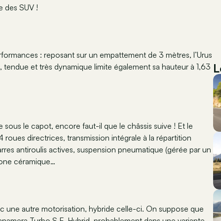
de des SUV !
rformances : reposant sur un empattement de 3 mètres, l’Urus
L
e, tendue et très dynamique limite également sa hauteur à 1,63
sous le capot, encore faut-il que le châssis suive ! Et le
 roues directrices, transmission intégrale à la répartition
arres antiroulis actives, suspension pneumatique (gérée par un
rbone céramique…
avec une autre motorisation, hybride celle-ci. On suppose que
Panamera Turbo S E-Hybrid, probablement dans une variante