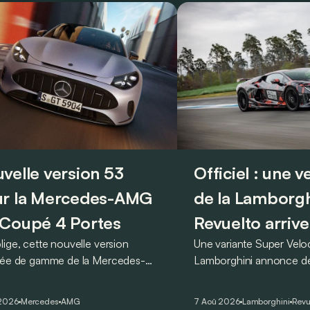
velle version 53
Officiel : une 
r la Mercedes-AMG
de la Lamborgh
Coupé 4 Portes
Revuelto arrive
lige, cette nouvelle version
Une variante Super Vel
rée de gamme de la Mercedes-
Lamborghini annonce de 
T Coupé 4 Portes troque son
des manières : avec un
r un six-cylindre en ligne.
du tour au Hockenheimr
 2026
Mercedes
AMG
7 Aoû 2026
Lamborghini
Revu