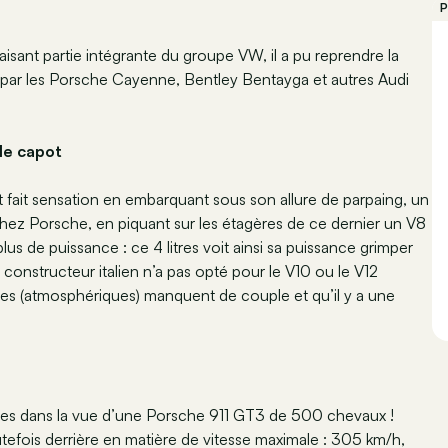
P
isant partie intégrante du groupe VW, il a pu reprendre la
 par les Porsche Cayenne, Bentley Bentayga et autres Audi
le capot
t fait sensation en embarquant sous son allure de parpaing, un
chez Porsche, en piquant sur les étagères de ce dernier un V8
us de puissance : ce 4 litres voit ainsi sa puissance grimper
onstructeur italien n’a pas opté pour le V10 ou le V12
es (atmosphériques) manquent de couple et qu’il y a une
mes dans la vue d’une Porsche 911 GT3 de 500 chevaux !
utefois derrière en matière de vitesse maximale : 305 km/h,