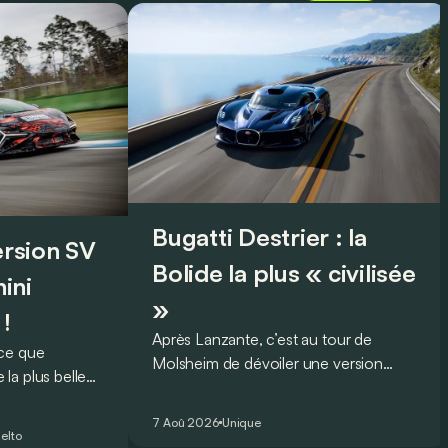
Bugatti Destrier : la
version SV
Bolide la plus « civilisée
ini
»
 !
Après Lanzante, c’est au tour de
oce que
Molsheim de dévoiler une version
la plus belle
unique et homologuée pour un usage
 nouveau record
routier de l’ultime Bugatti Bolide !
ing pour une
7 Aoû 2026
Unique
elto