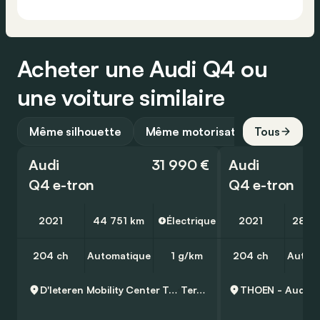
Acheter une Audi Q4 ou
une voiture similaire
Même silhouette
Même motorisation
Tous
Audi
31 990 €
Audi
Q4 e-tron
Q4 e-tron
2021
44 751 km
Électrique
2021
28 5
204 ch
Automatique
1 g/km
204 ch
Autom
D'Ieteren Mobility Center Ternat
Ternat
THOEN - Audi
G