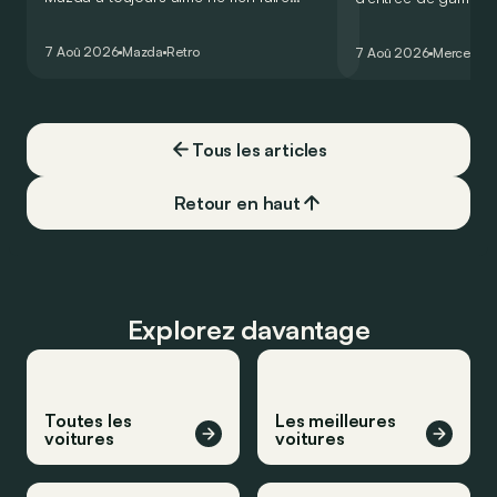
comme les autres. Ce concept présenté
GT Coupé 4 Portes 
au salon de Détroit en 2006 le prouve
un six-cylindre en li
7 Aoû 2026
Mazda
Retro
7 Aoû 2026
Mercedes
de la plus belle des manières…
moins…
Tous les articles
Retour en haut
Explorez davantage
Toutes les
Les meilleures
voitures
voitures