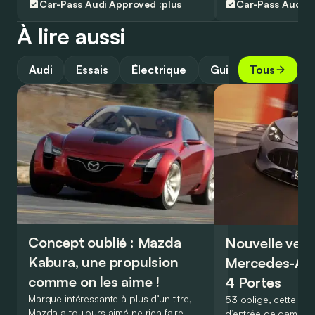
Car-Pass
Audi Approved :plus
Car-Pass
Audi A
À lire aussi
Audi
Essais
Électrique
Guide
Tous
Concept oublié : Mazda
Nouvelle vers
Kabura, une propulsion
Mercedes-A
comme on les aime !
4 Portes
Marque intéressante à plus d’un titre,
53 oblige, cette nou
Mazda a toujours aimé ne rien faire
d’entrée de gamme