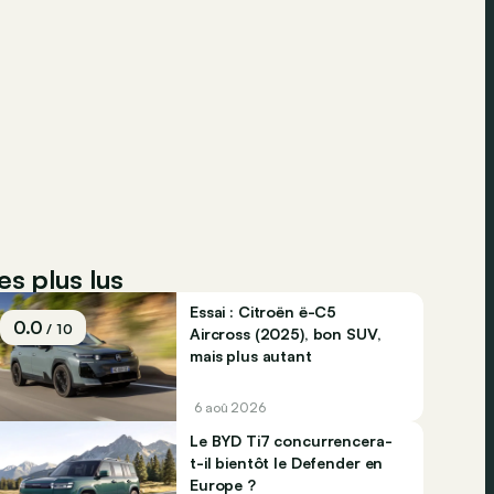
es plus lus
Essai : Citroën ë-C5
0.0
/ 10
Aircross (2025), bon SUV,
mais plus autant
6 aoû 2026
Le BYD Ti7 concurrencera-
t-il bientôt le Defender en
Europe ?