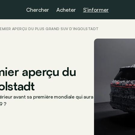
Chercher
Acheter
S’informer
PREMIER APERÇU DU PLUS GRAND SUV D’INGOLSTADT
mier aperçu du
olstadt
térieur avant sa première mondiale qui aura
9 ?