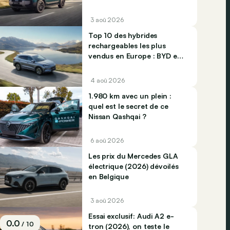
3 aoû 2026
Top 10 des hybrides
rechargeables les plus
vendus en Europe : BYD et
Jaecco dominent
4 aoû 2026
1.980 km avec un plein :
quel est le secret de ce
Nissan Qashqai ?
6 aoû 2026
Les prix du Mercedes GLA
électrique (2026) dévoilés
en Belgique
3 aoû 2026
Essai exclusif: Audi A2 e-
0.0
/ 10
tron (2026), on teste le