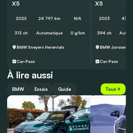
X5
X5
2025
24 797 km
N/A
2023
47 5
313 ch
Automatique
0 g/km
394 ch
Autom
BMW Sneyers
Herentals
BMW Jorssen Zu
Car-Pass
Car-Pass
À lire aussi
BMW
Essais
Guide
Tous