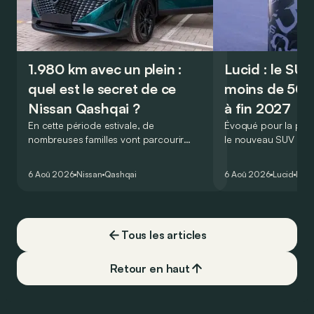
1.980 km avec un plein :
Lucid : le SU
quel est le secret de ce
moins de 50.
Nissan Qashqai ?
à fin 2027
En cette période estivale, de
Évoqué pour la prem
nombreuses familles vont parcourir
le nouveau SUV d’e
2.000 km durant leurs vacances.
Lucid devait initialem
Visiblement, en optant pour le Nissan
gamme du constructeu
6 Aoû 2026
Nissan
Qashqai
6 Aoû 2026
Lucid
Élec
Qashqai e-Power, il serait possible de
l’année 2026.
couvrir toute cette distance… sans
devoir chercher la moindre pompe à
carburant, ni borne de recharge. Est-ce
Tous les articles
vrai ?
Retour en haut