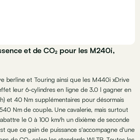
ssence et de CO₂ pour les M240i,
ve berline et Touring ainsi que les M440i xDrive
fet leur 6-cylindres en ligne de 3.0 l gagner en
 ch) et 40 Nm supplémentaires pour désormais
540 Nm de couple. Une cavalerie, mais surtout
'abattre le 0 à 100 km/h un dixième de seconde
'est que ce gain de puissance s'accompagne d'une
ions de CO₂ selon les standards WLTP. Toutes les