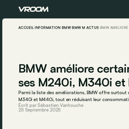
ACCUEIL
INFORMATION
BMW
BMW M
ACTUS
BMW AMÉLIORE 
BMW améliore certai
ses M240i, M340i et
Parmi la liste des améliorations, BMW offre surtout
M340i et M440i, tout en réduisant leur consommatio
Écrit par Sébastien Vanhouche
25 Septembre 2025