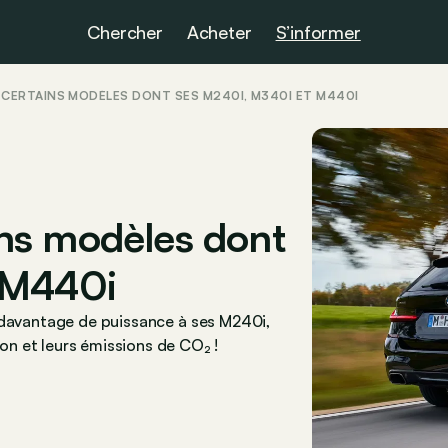
Chercher
Acheter
S’informer
CERTAINS MODÈLES DONT SES M240I, M340I ET M440I
ns modèles dont
 M440i
 davantage de puissance à ses M240i,
n et leurs émissions de CO₂ !