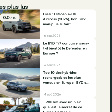
es plus lus
Essai : Citroën ë-C5
0.0
/ 10
Aircross (2025), bon SUV,
mais plus autant
6 aoû 2026
Le BYD Ti7 concurrencera-
t-il bientôt le Defender en
Europe ?
3 aoû 2026
Top 10 des hybrides
rechargeables les plus
vendus en Europe : BYD et
Jaecco dominent
4 aoû 2026
1.980 km avec un plein :
quel est le secret de ce
Nissan Qashqai ?