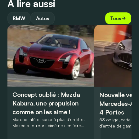
À lire aussi
BMW
Actus
Tous
Concept oublié : Mazda
Nouvelle vers
Kabura, une propulsion
Mercedes-A
comme on les aime !
4 Portes
Marque intéressante à plus d’un titre,
53 oblige, cette nou
Mazda a toujours aimé ne rien faire
d’entrée de gamme
comme les autres. Ce concept présenté
GT Coupé 4 Portes 
au salon de Détroit en 2006 le prouve
un six-cylindre en li