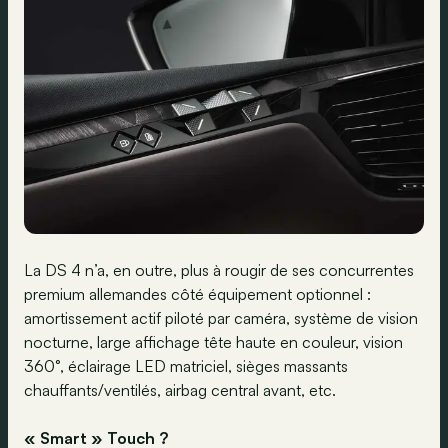
La DS 4 n’a, en outre, plus à rougir de ses concurrentes
premium allemandes côté équipement optionnel :
amortissement actif piloté par caméra, système de vision
nocturne, large affichage tête haute en couleur, vision
360°, éclairage LED matriciel, sièges massants
chauffants/ventilés, airbag central avant, etc.
« Smart » Touch ?