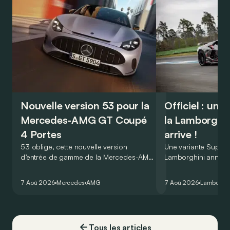
Nouvelle version 53 pour la
Officiel : une
Mercedes-AMG GT Coupé
la Lamborghin
4 Portes
arrive !
53 oblige, cette nouvelle version
Une variante Super
d’entrée de gamme de la Mercedes-AMG
Lamborghini annonce
GT Coupé 4 Portes troque son V8 pour
des manières : ave
un six-cylindre en ligne. Virtuellement du
du tour au Hockenh
7 Aoû 2026
Mercedes
AMG
7 Aoû 2026
Lamborghi
moins…
voiture de série !
Tous les articles