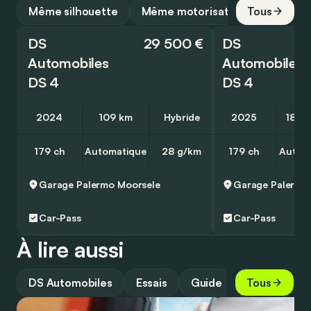
Même silhouette
Même motorisation
Tous
DS
29 500 €
DS
Automobiles
Automobiles
DS 4
DS 4
2024
109 km
Hybride
2025
18 5
179 ch
Automatique
28 g/km
179 ch
Autom
Garage Palermo
Moorsele
Garage Palermo
Car-Pass
Car-Pass
À lire aussi
DS Automobiles
Essais
Guide
Tous