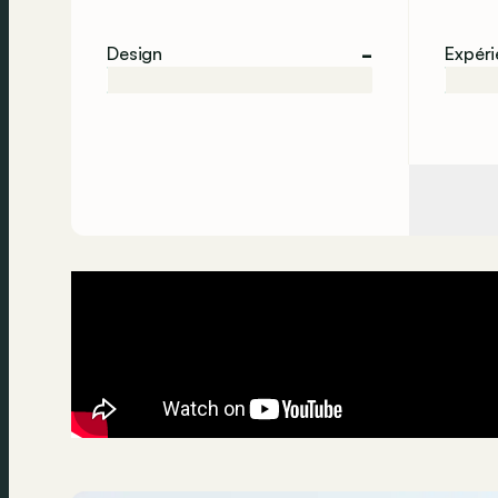
-
Design
Expér