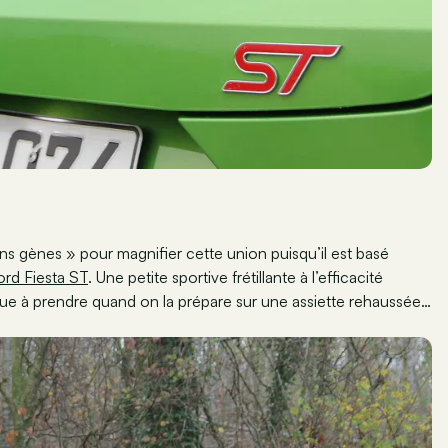
s gènes » pour magnifier cette union puisqu’il est basé
ord Fiesta ST
. Une petite sportive frétillante à l’efficacité
ue à prendre quand on la prépare sur une assiette rehaussée…