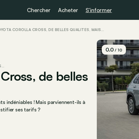
Chercher
Acheter
S’informer
TOYOTA COROLLA CROSS, DE BELLES QUALITÉS, MAIS…
0.0
/ 10
S…
 Cross, de belles
uts indéniables ! Mais parviennent-ils à
ifier ses tarifs ?