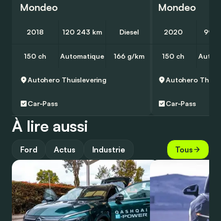
Mondeo
Mondeo
2018
120 243 km
Diesel
2020
99 1
150 ch
Automatique
166 g/km
150 ch
Autom
Autohero
Thuislevering
Autohero
Thuisl
Car-Pass
Car-Pass
À lire aussi
Ford
Actus
Industrie
Tous