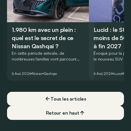
1.980 km avec un plein :
Lucid : le SU
quel est le secret de ce
moins de 50.
Nissan Qashqai ?
à fin 2027
En cette période estivale, de
Évoqué pour la prem
nombreuses familles vont parcourir
le nouveau SUV d’e
2.000 km durant leurs vacances.
Lucid devait initialem
Visiblement, en optant pour le Nissan
gamme du constructeu
6 Aoû 2026
Nissan
Qashqai
6 Aoû 2026
Lucid
Élec
Qashqai e-Power, il serait possible de
l’année 2026.
couvrir toute cette distance… sans
devoir chercher la moindre pompe à
carburant, ni borne de recharge. Est-ce
Tous les articles
vrai ?
Retour en haut