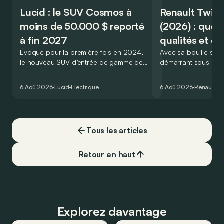
Lucid : le SUV Cosmos à
Renault Twin
moins de 50.000 $ reporté
(2026) : quels
à fin 2027
qualités et dé
Évoqué pour la première fois en 2024,
Avec sa bouille symp
le nouveau SUV d’entrée de gamme de
démarrant sous 20.0
Lucid devait initialement enrichir la
Twingo E-Tech figure
gamme du constructeur d’ici la fin de
électriques les plus
6 Aoû 2026
Lucid
Électrique
6 Aoû 2026
Renault
Tw
l’année 2026.
moment. Mais est-ce 
confirme à l’usage ?
points forts… et ses
Tous les articles
Retour en haut
Explorez davantage