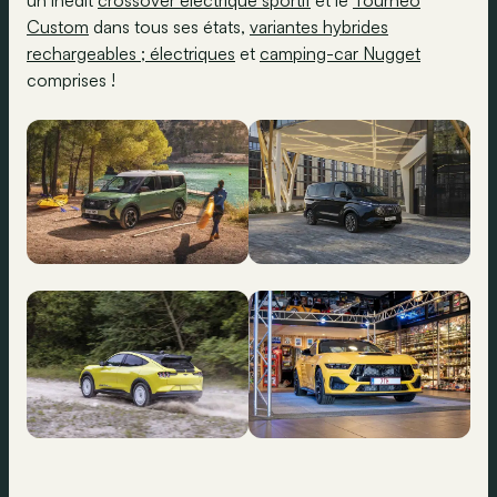
un inédit
crossover électrique sportif
et le
Tourneo
Custom
dans tous ses états,
variantes hybrides
rechargeables ; électriques
et
camping-car Nugget
comprises !