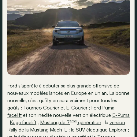
Ford s’apprête à débuter sa plus grande offensive de
nouveaux modèles lancés en Europe en un an. La bonne
nouvelle, c’est qu’il y en aura vraiment pour tous les
goûts :
Tourneo Courier
et
E-Courier
;
Ford Puma
facelift
et son inédite nouvelle version électrique
E-Puma
ème
;
Kuga facelift
;
Mustang de 7
génération
; la
version
Rally de la Mustang Mach-E
; le SUV électrique
Explorer
;