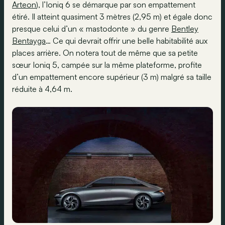
Arteon
), l’Ioniq 6 se démarque par son empattement
étiré. Il atteint quasiment 3 mètres (2,95 m) et égale donc
presque celui d’un « mastodonte » du genre
Bentley
Bentayga
… Ce qui devrait offrir une belle habitabilité aux
places arrière. On notera tout de même que sa petite
sœur Ioniq 5, campée sur la même plateforme, profite
d’un empattement encore supérieur (3 m) malgré sa taille
réduite à 4,64 m.