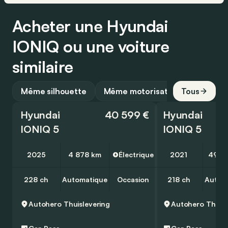
Acheter une Hyundai
IONIQ ou une voiture
similaire
Même silhouette
Même motorisation
Tous
Hyundai
40 599 €
Hyundai
IONIQ 5
IONIQ 5
2025
4 878 km
Électrique
2021
49 8
228 ch
Automatique
Occasion
218 ch
Autom
Autohero
Thuislevering
Autohero
Thuisl