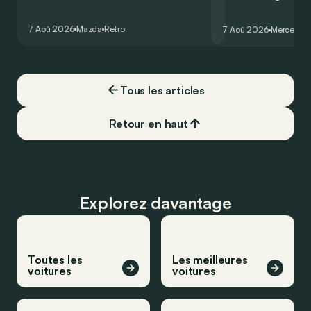
comme les autres. Ce concept présenté
GT Coupé 4 Portes 
au salon de Détroit en 2006 le prouve
un six-cylindre en li
7 Aoû 2026
Mazda
Retro
7 Aoû 2026
Mercedes
de la plus belle des manières…
moins…
Tous les articles
Retour en haut
Explorez davantage
Toutes les
Les meilleures
voitures
voitures