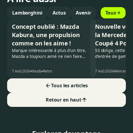
Lamborghini
Actus
Avenir
Tous
Concept oublié : Mazda
Nouvelle ver
Kabura, une propulsion
la Mercedes
comme on les aime !
Coupé 4 Port
Marque intéressante à plus d’un titre,
53 oblige, cette no
Mazda a toujours aimé ne rien faire
d’entrée de gamme
comme les autres. Ce concept présenté
AMG GT Coupé 4 Po
au salon de Détroit en 2006 le prouve
pour un six-cylindr
7 Aoû 2026
Mazda
Retro
7 Aoû 2026
Mercedes
de la plus belle des manières…
Virtuellement du 
Tous les articles
Retour en haut