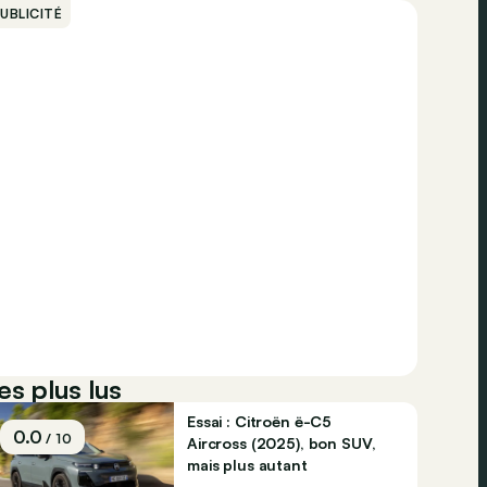
UBLICITÉ
es plus lus
Essai : Citroën ë-C5
0.0
/ 10
Aircross (2025), bon SUV,
mais plus autant