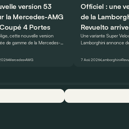
velle version 53
Officiel : une 
r la Mercedes-AMG
de la Lamborgh
Coupé 4 Portes
Revuelto arrive
lige, cette nouvelle version
Une variante Super Vel
rée de gamme de la Mercedes-
Lamborghini annonce de 
T Coupé 4 Portes troque son
des manières : avec un
r un six-cylindre en ligne.
du tour au Hockenheimr
 2026
Mercedes
AMG
7 Aoû 2026
Lamborghini
Revu
ellement du moins…
voiture de série !