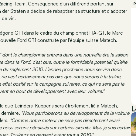
acing Team. Conséquence d'un différend portant sur
P
 der Straten a décidé de rebaptiser sa structure et d'adopter
e de vin.
tégorie GT1 dans le cadre du championnat FIA-GT, le Marc
ouvelle Ford GT1 construite par l'équipe suisse Matech.
 dont le championnat entrera dans une nouvelle ère la saison
é dans la Ford, c’est que, outre le formidable potentiel qu’elle
te du règlement 2010. L’année prochaine nous servira donc
a ne veut certainement pas dire que nous serons à la traîne,
 effet positif sur la campagne suivante, ce qui ne sera pas le
rivent en bout de développement avec leur voiture."
 duo Leinders-Kuppens sera étroitement lié à Matech,
L
n dernière.
"Nous participerons au développement de la voiture
ders.
"Comme notre moteur ne sera pas directement aussi
e nous serons pénalisés sur certains circuits. Mais je suis certain
quer. Toujours en pensant avant tout à 2010!"