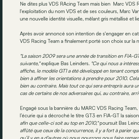
Ne dites plus VDS RAcing Team mais bien Marc VDS R
l'exploitation du nom VDS et de ses couleurs, Marc Van
une nouvelle identité visuelle, mêlant gris métallisé et li
Après avoir annoncé son intention de s'engager en ca
VDS Racing Team a finalement porté son choix sur la n
"La saison 2009 sera une année de transition en FIA-GT
suivante,"
explique Bas Leinders.
"Ce qui nous a intéress
affiche, le modèle GT1 a été développé en tenant comp
bien à affiner les orientations à prendre pour 2010. Cel
bien au contraire. Mais tout ce qui sera entrepris aura un
cas de certains de nos adversaires qui, au contraire, ar
Engagé sous la bannière du MARC VDS Racing Team, le
l’écurie qui a décroché le titre GT3 en FIA-GT la saiso
afin que celle-ci soit au top en 2010,"
poursuit Bas Lein
affûté que ceux de la concurrence, il y a fort à parier qu
qu’il y en a d’autres où nous pourrons nous faire remar