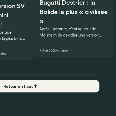
Bugatti Destrier : la
version SV
Bolide la plus « civilisée
ini
»
 !
Après Lanzante, c’est au tour de
oce que
Molsheim de dévoiler une version
la plus belle
unique et homologuée pour un usage
 nouveau record
routier de l’ultime Bugatti Bolide !
ing pour une
7 Aoû 2026
Unique
elto
Retour en haut