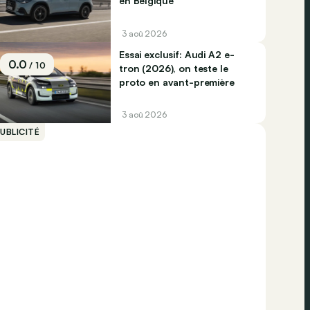
en Belgique
3 aoû 2026
Essai exclusif: Audi A2 e-
0.0
/ 10
tron (2026), on teste le
proto en avant-première
3 aoû 2026
UBLICITÉ