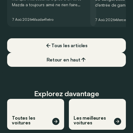
Mazda a toujours aimé ne rien faire
d’entrée de gamme
comme les autres. Ce concept présenté
GT Coupé 4 Portes 
au salon de Détroit en 2006 le prouve
un six-cylindre en li
7 Aoû 2026
Mazda
Retro
7 Aoû 2026
Mercedes
de la plus belle des manières…
moins…
Tous les articles
Retour en haut
Explorez davantage
Toutes les
Les meilleures
voitures
voitures