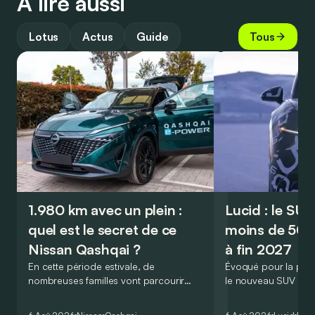
À lire aussi
Lotus
Actus
Guide
Tous
1.980 km avec un plein :
Lucid : le SU
quel est le secret de ce
moins de 50.
Nissan Qashqai ?
à fin 2027
En cette période estivale, de
Évoqué pour la prem
nombreuses familles vont parcourir
le nouveau SUV d’e
2.000 km durant leurs vacances.
Lucid devait initialem
Visiblement, en optant pour le Nissan
gamme du constructeu