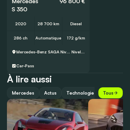
Mercedes
96 800 €
S 350
2020
28 700 km
Diesel
286 ch
Automatique
172 g/km
Mercedes-Benz SAGA Nivelles
Nivelles
Car-Pass
À lire aussi
Mercedes
Actus
Technologie
Tous
Sécurité