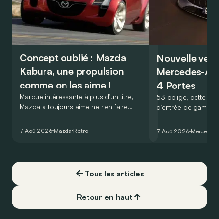
Concept oublié : Mazda
Nouvelle vers
Kabura, une propulsion
Mercedes-A
comme on les aime !
4 Portes
Marque intéressante à plus d’un titre,
53 oblige, cette nou
Mazda a toujours aimé ne rien faire
d’entrée de gamme
comme les autres. Ce concept présenté
GT Coupé 4 Portes 
au salon de Détroit en 2006 le prouve
un six-cylindre en li
7 Aoû 2026
Mazda
Retro
7 Aoû 2026
Mercedes
de la plus belle des manières…
moins…
Tous les articles
Retour en haut