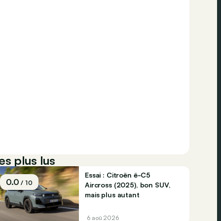
es plus lus
Essai : Citroën ë-C5
0.0
/ 10
Aircross (2025), bon SUV,
mais plus autant
6 aoû 2026