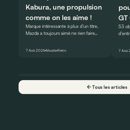
Kabura, une propulsion
pou
comme on les aime !
GT 
Marque intéressante à plus d’un titre,
53 ob
Mazda a toujours aimé ne rien faire
d’ent
comme les autres. Ce concept
AMG G
présenté au salon de Détroit en 2006
V8 pou
7 Aoû 2026
Mazda
Retro
7 Aoû
le prouve de la plus belle des manières…
Virtu
Tous les articles