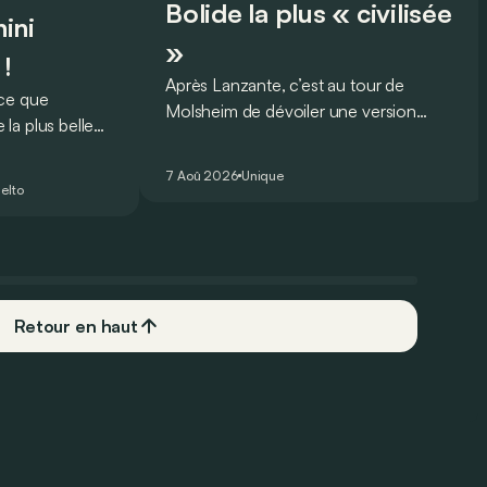
Bolide la plus « civilisée
ini
»
 !
Après Lanzante, c’est au tour de
oce que
Molsheim de dévoiler une version
la plus belle
unique et homologuée pour un usage
 nouveau record
routier de l’ultime Bugatti Bolide !
ing pour une
7 Aoû 2026
Unique
elto
Retour en haut