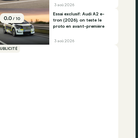
3 aoû 2026
Essai exclusif: Audi A2 e-
0.0
/ 10
tron (2026), on teste le
proto en avant-première
3 aoû 2026
UBLICITÉ