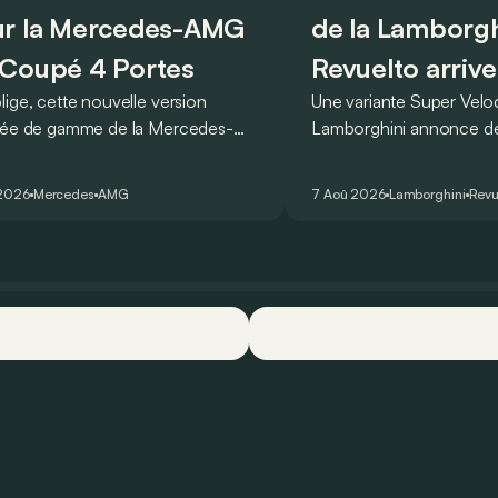
r la Mercedes-AMG
de la Lamborgh
Coupé 4 Portes
Revuelto arrive
lige, cette nouvelle version
Une variante Super Vel
rée de gamme de la Mercedes-
Lamborghini annonce de 
T Coupé 4 Portes troque son
des manières : avec un
r un six-cylindre en ligne.
du tour au Hockenheimr
 2026
Mercedes
AMG
7 Aoû 2026
Lamborghini
Revu
ellement du moins…
voiture de série !