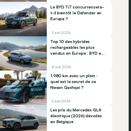
Le BYD Ti7 concurrencera-
t-il bientôt le Defender en
Europe ?
3 aoû 2026
Top 10 des hybrides
rechargeables les plus
vendus en Europe : BYD et
Jaecco dominent
4 aoû 2026
1.980 km avec un plein :
quel est le secret de ce
Nissan Qashqai ?
6 aoû 2026
Les prix du Mercedes GLA
électrique (2026) dévoilés
en Belgique