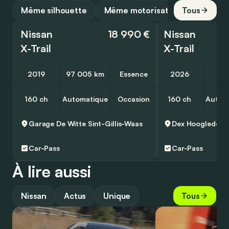
Même silhouette
Même motorisation
Tous
Nissan
18 990 €
Nissan
X-Trail
X-Trail
2019
97 005 km
Essence
2026
10
160 ch
Automatique
Occasion
160 ch
Autom
Garage De Witte
Sint-Gillis-Waas
Dex
Hooglede
Car-Pass
Car-Pass
À lire aussi
Nissan
Actus
Unique
Tous