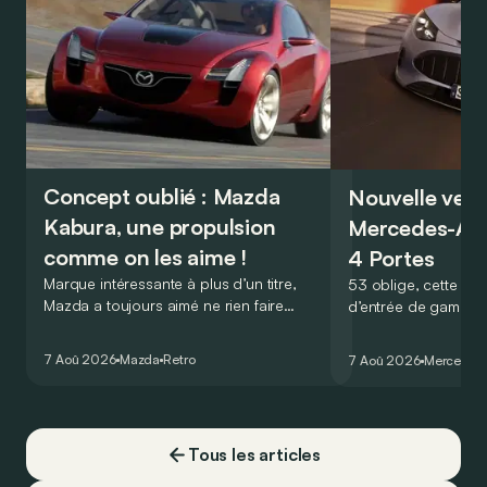
Concept oublié : Mazda
Nouvelle vers
Kabura, une propulsion
Mercedes-A
comme on les aime !
4 Portes
Marque intéressante à plus d’un titre,
53 oblige, cette nou
Mazda a toujours aimé ne rien faire
d’entrée de gamme
comme les autres. Ce concept présenté
GT Coupé 4 Portes 
au salon de Détroit en 2006 le prouve
un six-cylindre en li
7 Aoû 2026
Mazda
Retro
7 Aoû 2026
Mercedes
de la plus belle des manières…
moins…
Tous les articles