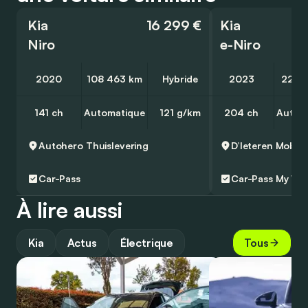
Kia
16 299 €
Kia
Niro
e-Niro
2020
108 463 km
Hybride
2023
22 4
141 ch
Automatique
121 g/km
204 ch
Autom
Autohero
Thuislevering
Car-Pass
Car-Pass
My Wa
À lire aussi
Kia
Actus
Électrique
Tous