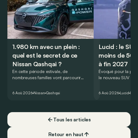
1.980 km avec un plein :
Lucid : le SU
quel est le secret de ce
moins de 50.
Nissan Qashqai ?
à fin 2027
En cette période estivale, de
Évoqué pour la prem
nombreuses familles vont parcourir
le nouveau SUV d’e
2.000 km durant leurs vacances.
Lucid devait initialem
Visiblement, en optant pour le Nissan
gamme du constructeu
6 Aoû 2026
Nissan
Qashqai
6 Aoû 2026
Lucid
Élec
Qashqai e-Power, il serait possible de
l’année 2026.
couvrir toute cette distance… sans
devoir chercher la moindre pompe à
carburant, ni borne de recharge. Est-ce
Tous les articles
vrai ?
Retour en haut