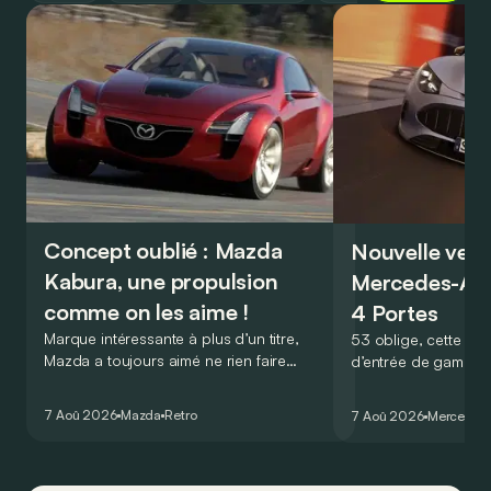
Concept oublié : Mazda
Nouvelle vers
Kabura, une propulsion
Mercedes-A
comme on les aime !
4 Portes
Marque intéressante à plus d’un titre,
53 oblige, cette nou
Mazda a toujours aimé ne rien faire
d’entrée de gamme
comme les autres. Ce concept présenté
GT Coupé 4 Portes 
au salon de Détroit en 2006 le prouve
un six-cylindre en li
7 Aoû 2026
Mazda
Retro
7 Aoû 2026
Mercedes
de la plus belle des manières…
moins…