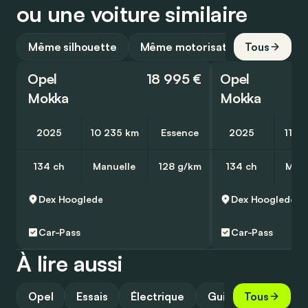
ou une voiture similaire
Même silhouette
Même motorisation
Tous
Opel
18 995 €
Opel
Mokka
Mokka
2025
10 235 km
Essence
2025
11 3
134 ch
Manuelle
128 g/km
134 ch
Manu
Dex
Hooglede
Dex
Hooglede
Car-Pass
Car-Pass
À lire aussi
Opel
Essais
Électrique
Guide
Tous