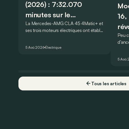
(2026) : 7:32.070
Mod
minutes sur le
16,
La Mercedes-AMG CLA 45 4Matic+ et
Nürburgring
rév
ses trois moteurs électriques ont établi
Peu c
inj
un nouveau record sur le légendaire
d’anc
circuit du Nürburgring… mais lequel ?
5 Aoû 2026
Électrique
Franc
souve
5 Aoû 
16 pro
uniqu
Tous les articles