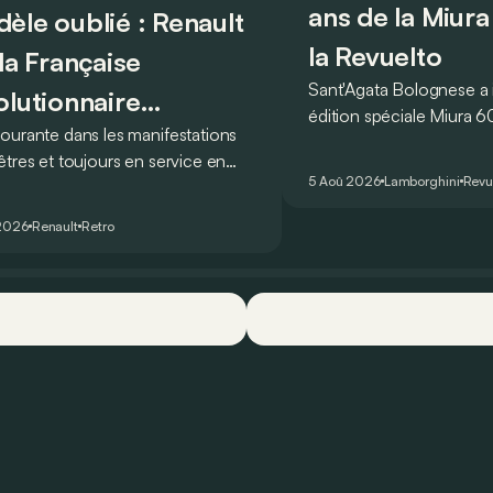
ans de la Miura
èle oublié : Renault
la Revuelto
 la Française
Sant'Agata Bolognese a
olutionnaire
édition spéciale Miura 
ourante dans les manifestations
ustement méconnue !
sa Revuelto pour célébre
êtres et toujours en service en
de la toute première sup
5 Aoû 2026
Lamborghini
Revu
e profonde, la Renault 16 est
nt oubliée… Pourtant, ce que la
2026
Renault
Retro
posait en 1965 était tout à fait
e !