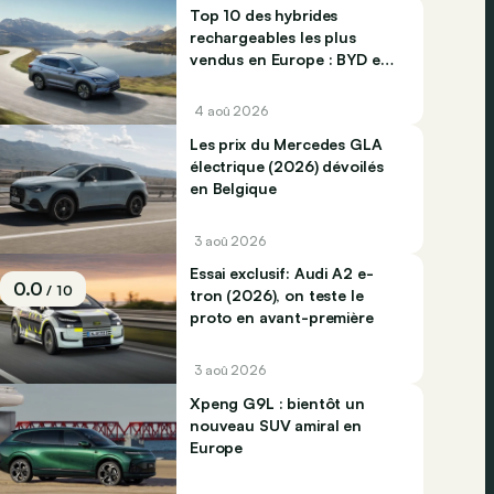
Top 10 des hybrides
rechargeables les plus
vendus en Europe : BYD et
Jaecco dominent
4 aoû 2026
Les prix du Mercedes GLA
électrique (2026) dévoilés
en Belgique
3 aoû 2026
Essai exclusif: Audi A2 e-
0.0
/ 10
tron (2026), on teste le
proto en avant-première
3 aoû 2026
Xpeng G9L : bientôt un
nouveau SUV amiral en
Europe