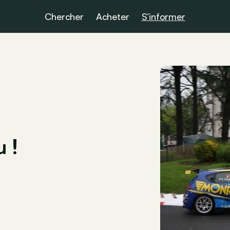
Chercher
Acheter
S’informer
u !