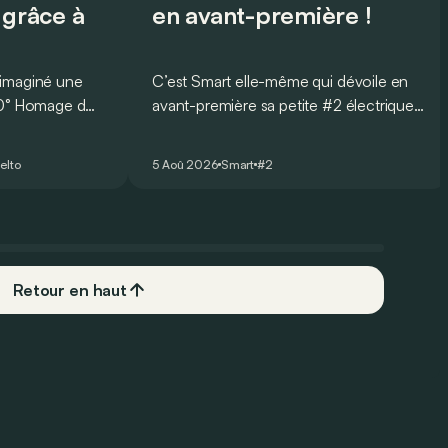
 grâce à
en avant-première !
 imaginé une
C’est Smart elle-même qui dévoile en
60° Homage de
avant-première sa petite #2 électrique.
r les 60 ans
Mais pas en chair et en os : via une
ercar.
campagne mondiale de fresques
elto
5 Aoû 2026
Smart
#2
murales.
Retour en haut