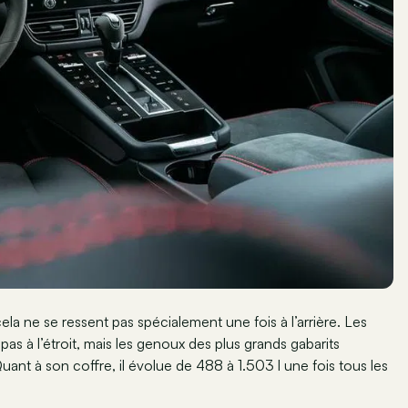
 ne se ressent pas spécialement une fois à l’arrière. Les
as à l’étroit, mais les genoux des plus grands gabarits
Quant à son coffre, il évolue de 488 à 1.503 l une fois tous les