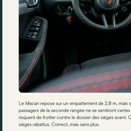
Le Macan repose sur un empattement de 2,8 m, mais cela
passagers de la seconde rangée ne se sentiront certes p
risquent de frotter contre le dossier des sièges avant. 
sièges rabattus. Correct, mais sans plus.