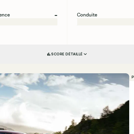
-
ience
Conduite
SCORE DÉTAILLÉ
P