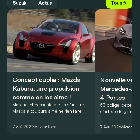
Suzuki
Actus
Tous
Concept oublié : Mazda
Nouvelle vers
Kabura, une propulsion
Mercedes-A
comme on les aime !
4 Portes
Marque intéressante à plus d’un titre,
53 oblige, cette nou
Mazda a toujours aimé ne rien faire
d’entrée de gamme
comme les autres. Ce concept présenté
GT Coupé 4 Portes 
au salon de Détroit en 2006 le prouve
un six-cylindre en li
7 Aoû 2026
Mazda
Retro
7 Aoû 2026
Mercedes
de la plus belle des manières…
moins…