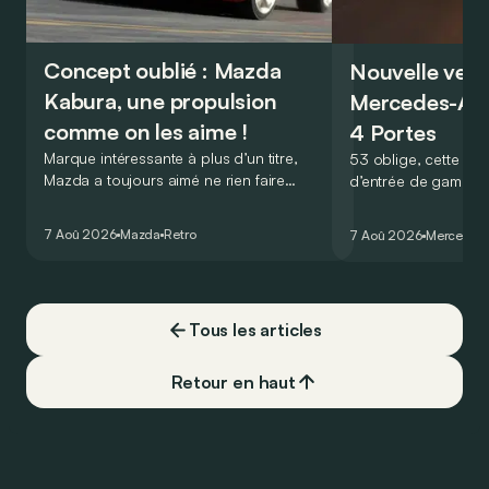
Concept oublié : Mazda
Nouvelle vers
Kabura, une propulsion
Mercedes-A
comme on les aime !
4 Portes
Marque intéressante à plus d’un titre,
53 oblige, cette nou
Mazda a toujours aimé ne rien faire
d’entrée de gamme
comme les autres. Ce concept présenté
GT Coupé 4 Portes 
au salon de Détroit en 2006 le prouve
un six-cylindre en li
7 Aoû 2026
Mazda
Retro
7 Aoû 2026
Mercedes
de la plus belle des manières…
moins…
Tous les articles
Retour en haut