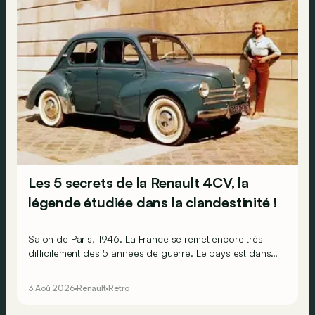
Les 5 secrets de la Renault 4CV, la
légende étudiée dans la clandestinité !
Salon de Paris, 1946. La France se remet encore très
difficilement des 5 années de guerre. Le pays est dans
les gravats, les Français sont épuisés et ruinés et
l’économie est par terre. Pourtant, l’humeur est au beau
3 Aoû 2026
Renault
Retro
fixe, car sur le stand Renault, il y a la promesse de
lendemains qui chantent !