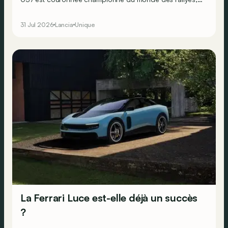
en dépit de ses deux roues motrices seulement. Mais
Lancia sait que pour faire perdurer le succès, il doit se
31 Jul 2026
Lancia
Unique
résoudre à la transmission intégrale… Ne faisant
décidément rien comme les autres, le constructeur
transalpin développe alors une bien curieuse berline : la
Trevi Bimotore !
La Ferrari Luce est-elle déjà un succès
?